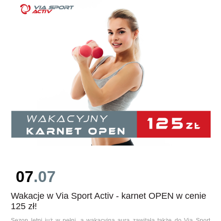
07
.07
Wakacje w Via Sport Activ - karnet OPEN w cenie
125 zł!
Sezon letni już w pełni, a wakacyjna aura zawitała także do Via Sport