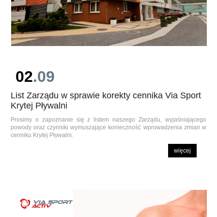
02
.09
List Zarządu w sprawie korekty cennika Via Sport
Krytej Pływalni
Prosimy o zapoznanie się z listem naszego Zarządu, wyjaśniającego
powody oraz czynniki wymuszające konieczność wprowadzenia zmian w
cenniku Krytej Pływalni.
więcej