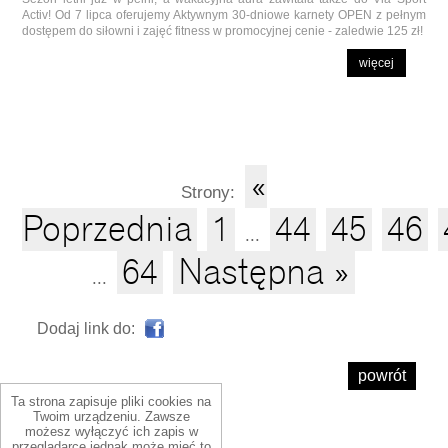
Activ! Od 7 lipca oferujemy Aktywnym 30-dniowe karnety OPEN z pełnym
dostępem do siłowni i zajęć fitness w promocyjnej cenie - zaledwie 125 zł!
więcej
«
Strony:
Poprzednia
1
44
45
46
...
64
Następna »
...
Dodaj link do:
powrót
Ta strona zapisuje pliki cookies na
Twoim urządzeniu. Zawsze
możesz wyłączyć ich zapis w
przeglądarce jednak może mieć to